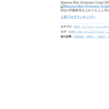
Mamma Mia! Orchestra Ticket 50
tktsの手数料等を入れても１人7
人気ブログランキングへ
カテゴリ
:
2010 アメリカ・ニューヨ
タグ
:
M&M's
,
tkts
,
タイムズスクエア
,
前の記事:
三崎海岸 日帰り 小旅行 