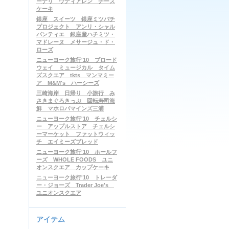
ーデリ ウディアレン チーズ
ケーキ
銀座 スイーツ 銀座ミツバチ
プロジェクト アンリ・シャル
パンティエ 銀座産ハチミツ・
マドレーヌ メサージュ・ド・
ローズ
ニューヨーク旅行'10 ブロード
ウェイ ミュージカル タイム
ズスクエア tkts マンマミー
ア M&M's ハーシーズ
三崎海岸 日帰り 小旅行 み
さきまぐろきっぷ 回転寿司海
鮮 マホロバマインズ三浦
ニューヨーク旅行'10 チェルシ
ー アップルストア チェルシ
ーマーケット ファットウィッ
チ エイミーズブレッド
ニューヨーク旅行'10 ホールフ
ーズ WHOLE FOODS ユニ
オンスクエア カップケーキ
ニューヨーク旅行'10 トレーダ
ー・ジョーズ Trader Joe's
ユニオンスクエア
アイテム