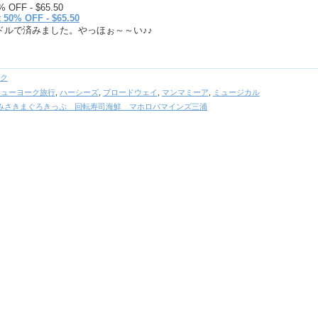
% OFF - $65.50
8ドルで済みました。やっほぉ～～い♪♪
ーク
ニューヨーク旅行
,
ハーシーズ
,
ブロードウェイ
,
マンマミーア
,
ミュージカル
みさきまぐろきっぷ 回転寿司海鮮 マホロバマインズ三浦