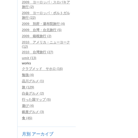
2009 ヨーロッパ・スロバキア
旅行 (2)
2009 ヨーロッパ・ポルトガル
旅行 (22)
2009 別府・湯布院旅行 (4)
2009 台湾・台北旅行 (5)
2009 箱根旅行 (2)
2010 アメリカ・ニューヨーク
(12)
2010 台湾旅行 (27)
umit (13)
works
クラブメッド サホロ (16)
勉強 (4)
品川グルメ (1)
旅 (129)
白金グルメ (2)
行った国マップ (5)
遊び (4)
銀座グルメ (3)
食 (45)
月別
アーカイブ