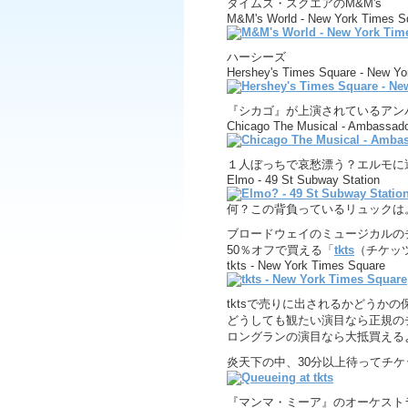
タイムズ・スクエアのM&M's
M&M's World - New York Times S
ハーシーズ
Hershey's Times Square - New Yo
『シカゴ』が上演されているアン
Chicago The Musical - Ambassado
１人ぼっちで哀愁漂う？エルモに
Elmo - 49 St Subway Station
何？この背負っているリュックは
ブロードウェイのミュージカルの
50％オフで買える「
tkts
（チケッ
tkts - New York Times Square
tktsで売りに出されるかどうか
どうしても観たい演目なら正規の
ロングランの演目なら大抵買える
炎天下の中、30分以上待ってチ
『マンマ・ミーア』のオーケスト