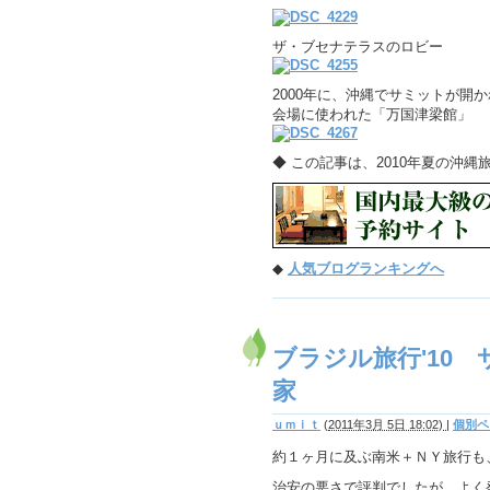
ザ・ブセナテラスのロビー
2000年に、沖縄でサミットが開
会場に使われた「万国津梁館」
◆ この記事は、2010年夏の沖
◆
人気ブログランキングへ
ブラジル旅行'10
家
ｕｍｉｔ
(
2011年3月 5日 18:02)
|
個別ペ
約１ヶ月に及ぶ南米＋ＮＹ旅行も
治安の悪さで評判でしたが、よく