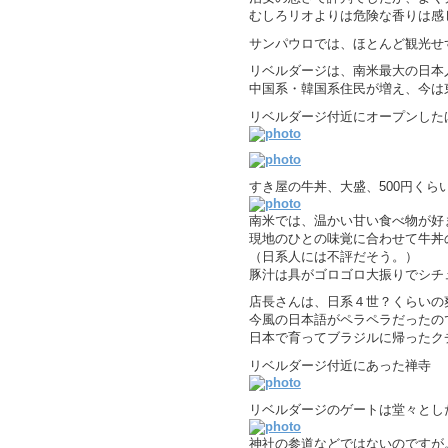
むしろリオよりは危険な香りは感
サンパウロでは、ほとんど観光せ
リベルダージは、南米最大の日本
中国系・韓国系住民が増え、今は
リベルダージ付近にオープンしたば
すき屋の牛丼、大盛、500円くら
南米では、温かい甘い食べ物が好
現地のひとの味覚に合わせて牛丼
（日系人には不評だそう。）
豚汁は具がゴロゴロ大振りでシチ
店長さんは、日系４世？くらいの
今風の日本語がペラペラだったの
日本で育ってブラジルに帰ったク
リベルダージ付近にあった禅寺
リベルダージのゲートは堂々とし
神社の参道などではないのですが