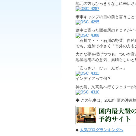
地元の方もひっきりなしに来店さ
米軍キャンプの目の前と言うこと
途中に寄った販売所のＰＯＰがイ
「石川で・・・石川の野菜 自給率
でも、追加で小さく「市外の方も
大きな夢を掲げつつも、つい本音
地産地消の心意気、素晴らしいと
「安っさい びぃーんど～」
インディアって何？
神の島、久高島へ行くフェリーが
◆ この記事は、2010年夏の沖
◆
人気ブログランキングへ