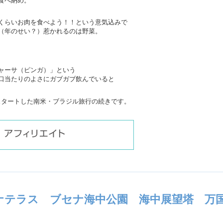
食べ納め。
くらいお肉を食べよう！！という意気込みで
（年のせい？）惹かれるのは野菜。
ャーサ（ピンガ）」という
口当たりのよさにガブガブ飲んでいると
らスタートした南米・ブラジル旅行の続きです。
セナテラス ブセナ海中公園 海中展望塔 万