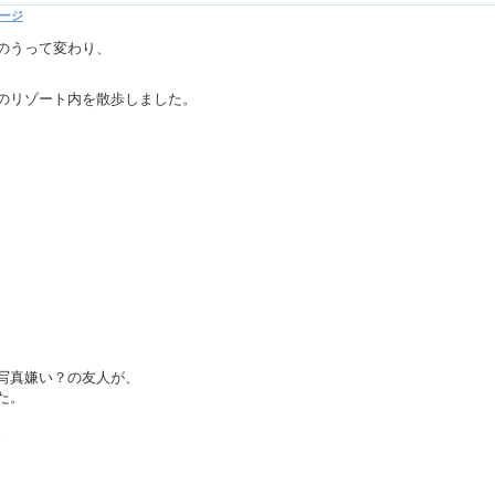
ージ
のうって変わり、
のリゾート内を散歩しました。
写真嫌い？の友人が、
た。
。