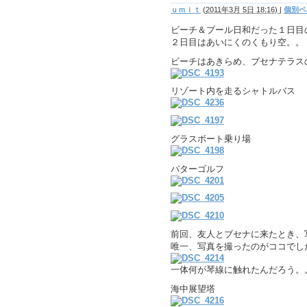
ｕｍｉｔ
(
2011年3月 5日 18:16)
|
個別ペ
ビーチ＆プール日和だった１日目
２日目はあいにくのくもり空。。
ビーチはあきらめ、ブセナテラス
リゾート内を走るシャトルバス
グラスボート乗り場
パターゴルフ
前回、友人とブセナに来たとき、
唯一、写真を撮ったのがココでし
一体何が琴線に触れたんだろう。
海中展望塔