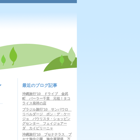
最近のブログ記事
イ
沖縄旅行'10 ドライブ 金武
町 パーラー千里 元祖！タコ
ライス発祥の店
ブラジル旅行'10 サンパウロ
リベルダージ ポン・デ・ケー
ジョ パウリスタ・ショッピン
グセンター フェイジョアー
ダ カイピリーニャ
沖縄旅行'10 ブセナテラス ブ
セナ海中公園 海中展望塔 万