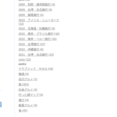
2009 別府・湯布院旅行 (4)
2009 台湾・台北旅行 (5)
2009 箱根旅行 (2)
2010 アメリカ・ニューヨーク
(13)
2010 北海道・札幌旅行 (6)
2010 南米・ブラジル旅行 (16)
2010 南米・ペルー旅行 (32)
2010 台湾旅行 (27)
2010 沖縄旅行 (6)
2011 台湾・台北旅行 (13)
umit (13)
works
クラブメッド サホロ (16)
勉強 (4)
品川グルメ (1)
旅 (201)
白金グルメ (2)
行った国マップ (5)
遊び (4)
国
銀座グルメ (5)
食 (47)