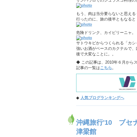
サンパウロでのシュラスコ料理の
もう、肉は当分要らないと思える
行ったのに、旅の後半ともなると
危険ドリンク、カイピリーニャ。
サトウキビからつくられる「カシ
強いお酒がベースのカクテルで、
後で大変なことに。。
◆ この記事は、2010年６月か
記事の一覧は
こちら
。
◆
人気ブログランキングへ
沖縄旅行'10 ブ
津梁館