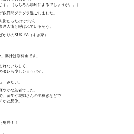
じず。（もちろん場所によるでしょうが。。）
ず数日間ダラダラ過ごしました。
人街だったのですが、
東洋人街と呼ばれているそう。
かりのSUKIYA（すき家）
い。豚汁は別料金です。
まれないらしく、
のタレも少しショッパイ。
ューみたい。
爽やかな若者でした。
で、留学や親御さんの出稼ぎなどで
チかと想像。
た鳥居！！
。。